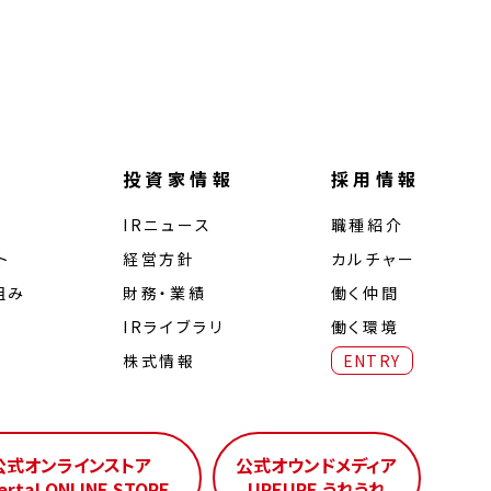
投資家情報
採用情報
IRニュース
職種紹介
ト
経営⽅針
カルチャー
組み
財務・業績
働く仲間
IRライブラリ
働く環境
株式情報
ENTRY
公式オンラインストア
公式オウンドメディア
erta! ONLINE STORE
UREURE うれうれ