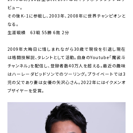
ビュー。
その後K-1に参戦し、2003年、2008年に世界チャンピオンと
なる。
生涯戦績 63戦 55勝 6敗 2分
2009年大晦日に惜しまれながら30歳で現役を引退し現在
は格闘技解説、タレントとして活動。自身のYoutube｢魔裟斗
チャンネル｣を配信し、登録者数40万人を超える。最近の趣味
はハーレーダビッドソンでのツーリング。プライベートでは3
児の父であり妻は女優の矢沢心さん。2022年にはイクメンオ
ブザイヤーを受賞。