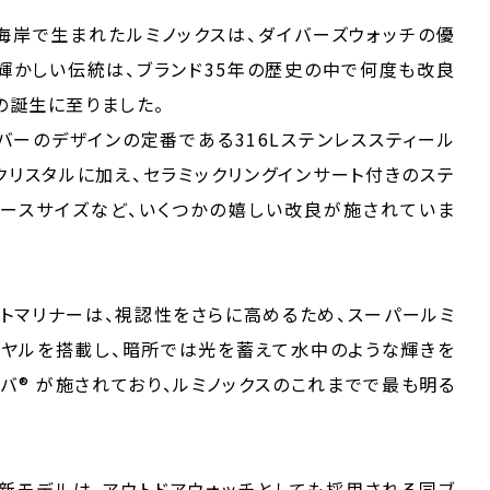
海岸で生まれたルミノックスは、ダイバーズウォッチの優
輝かしい伝統は、ブランド35年の歴史の中で何度も改良
の誕生に至りました。
バーのデザインの定番である316Lステンレススティール
クリスタルに加え、セラミックリングインサート付きのステ
ケースサイズなど、いくつかの嬉しい改良が施されていま
イトマリナーは、視認性をさらに高めるため、スーパールミ
ダイヤルを搭載し、暗所では光を蓄えて水中のような輝きを
バ® が施されており、ルミノックスのこれまでで最も明る
新モデルは、アウトドアウォッチとしても採用される同ブ