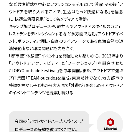
など男性雑誌を中心にファッションモデルとして活躍。その後「ア
ウトドアを取り入れることで、生活はもっと快適になる」を信念
に“快適生活研究家”として各メディアで活動。
キャンプ場プロデュースや、軽井沢でアウトドアスタイルのカフェ･
レストランをディレクションするなど多方面で活動。アウトドアイベ
ント、ボランティア活動・自身のライフワークである東海自然歩道
清掃登山など環境問題にも力を注ぐ。
「都市型“体験型”イベント」を開催したい想いから、 2013年より
「アウトドアアクティビティ」と「ワークショップ」を融合させた
『TOKYO outside Festival』を毎年開催。また、アウトドアで遊ぶ
プロ集団「TEAM outside」を結成。東京だけでなく、地方都市の
特徴を生かし子どもから大人まで「外遊び」を楽しめるアウトドア
のイベントコンテンツを提案し続ける
今回の「アウトサイドハーブスパイス」プ
ロデュースの経緯を教えてください。