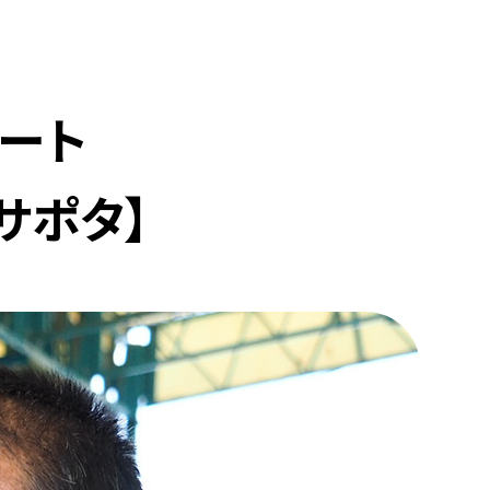
ート
サポタ】