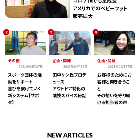
コロナ禍でも急成長
アメリカでのベビーフット
販売拡大
2
3
4
その他
企画・開発
企画・開発
2021年04月27日
2021年04月16日
2021年01月27日
スポーツ団体の活
田中ケン氏プロデ
お客様のためにお
動をサポート
ュース
客様と向き合うこ
喜びを繋げていく
アウトドア特化の
と
新システム【サポ
凄技スパイス秘話
その想いを守り続
タ】
ける担当者の声
NEW ARTICLES