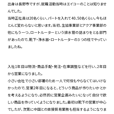
出身は長野市ですが、就職活動当時はエイコーのことは知りませ
んでした。
当時正社員は20名くらい、パートを入れて40、50名くらい。今もほ
とんど変わらないと思います。当初、生協事業部とアクア事業部の
他にもう一つ、ロートルーターという排水管の詰まりをとる部門
があったので、靴下・浄水器・ロートルーターの３つの柱でやってい
ましたね。
入社1年目は物流・商品手配・発注・在庫調整などを行い、2年目
から営業になりました。
小さい会社で小さい部署のため一人で何役もやらなくてはいけな
かったので、営業2年目になると、どういう商品が作りたいかとか
を考えるようになり、必然的に営業企画みたいになって自分で欲
しい商品を作っていくようになりました。最初は靴下の営業が中心
でしたが、次第に中国との直接貿易業務も担当するようになりま